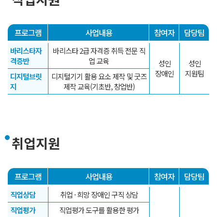
프로그램
사업내용
참여자
담당팀
바리스타자
바리스타 2급 자격증 취득 전문 직
격증반
업 교육
성인
성인
장애인
지원팀
디지털브릿
디지털기기 활용 요소 제작 및 굿즈
지
제작 교육(기초반, 창업반)
취업지원
프로그램
사업내용
참여자
담당팀
직업상담
취업 · 희망 장애인 구직 상담
직업평가
직업평가 도구를 활용한 평가