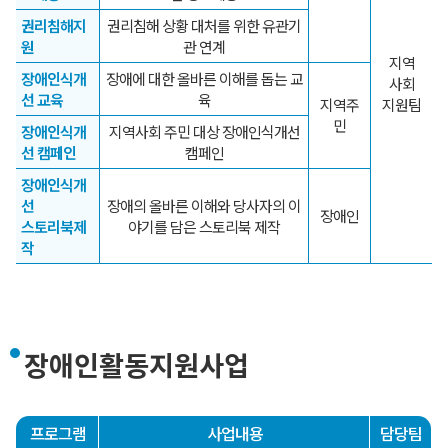
권리침해지
권리침해 상황 대처를 위한 유관기
원
관 연계
지역
장애인식개
장애에 대한 올바른 이해를 돕는 교
사회
선 교육
육
지역주
지원팀
민
장애인식개
지역사회 주민 대상 장애인식개선
선 캠페인
캠페인
장애인식개
선
장애의 올바른 이해와 당사자의 이
장애인
스토리북제
야기를 담은 스토리북 제작
작
장애인활동지원사업
프로그램
사업내용
담당팀