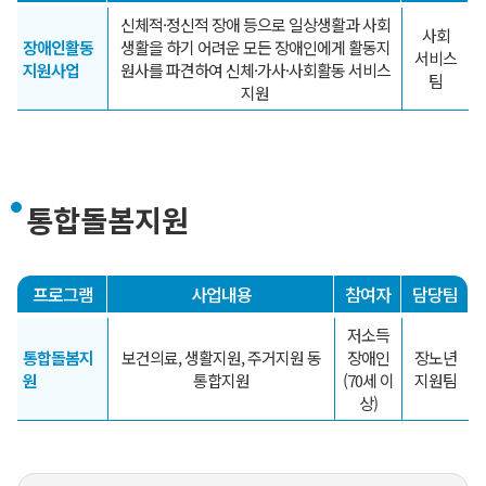
신체적·정신적 장애 등으로 일상생활과 사회
사회
장애인활동
생활을 하기 어려운 모든 장애인에게 활동지
서비스
지원사업
원사를 파견하여 신체·가사·사회활동 서비스
팀
지원
통합돌봄지원
프로그램
사업내용
참여자
담당팀
저소득
통합돌봄지
보건의료, 생활지원, 주거지원 동
장애인
장노년
원
통합지원
(70세 이
지원팀
상)