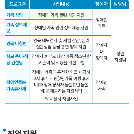
프로그램
사업내용
참여자
담당팀
가족 상담
장애인 가족 관련 상담 지원
장애인
가족 정보제
가족
장애인 가족 관련 정보제공 지원
공
양육 태도검사 및 개별 상담, 심리
양육 나침반
장애자
집단상담 등을 통한 양육 지원
녀
성인
학교 준비/적
장애자녀 부모 대상 아동·청소년 학
양육자
지원팀
응 컨설팅
교 준비 및 적응을 위한 코칭
장애인 가족의 온전한 쉼을 제공하
고자 휴식 지원(2인가족 여행 휴가
장애인돌봄
장애인
비)과 장애 당사자 돌봄(1인 돌봄
가족휴가제
가족
비)을 제공하는 지원사업
※ 서울시 지원사업
직업지원