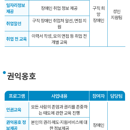
일자리정보
장애인 취업 정보 제공
구직 희
제공
성인
망
지원팀
장애인
구직 장애인 취업처 알선, 면접 지
취업알선
원
이력서 작성, 모의 면접 등 취업 전
취업 전 교육
개별 교육
권익옹호
프로그램
사업내용
참여자
담당팀
모든 사람의 존엄과 권리를 존중하
인권교육
는 태도에 관한 교육 진행
권익옹호 정
본인의 권리·제도·지원서비스에 대
장애인
보제공
한 정보제공