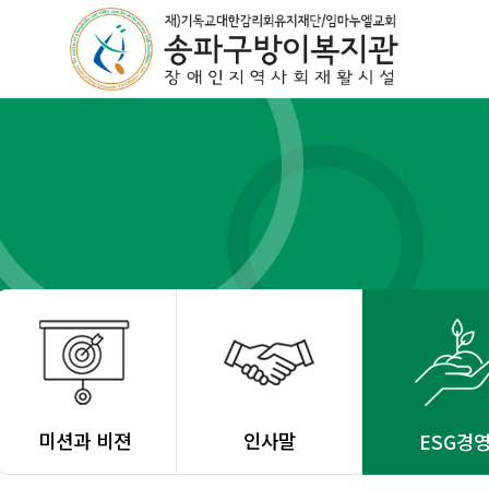
미션과 비젼
인사말
ESG경