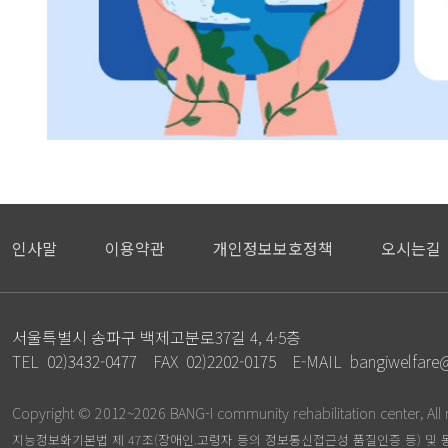
인사말
이용약관
개인정보보호정책
오시는길
서울특별시 송파구 백제고분로37길 4, 4·5층
TEL
02)3432-0477
FAX
02)2202-0175
E-MAIL
bangiwelfare@
Copyright © 2012~2026 BANG-I community rehabilitation center, All 
지능정보화기본법 제 47조(장애인.고령자 등의 정보통신접근성 품질인증 등) 및